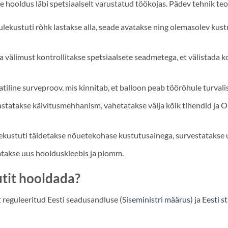
se hooldus läbi spetsiaalselt varustatud töökojas. Pädev tehnik te
ulekustuti rõhk lastakse alla, seade avatakse ning olemasolev kus
a välimust kontrollitakse spetsiaalsete seadmetega, et välistada 
iline surveproov, mis kinnitab, et balloon peab töörõhule turvalis
statakse käivitusmehhanism, vahetatakse välja kõik tihendid ja O
ekustuti täidetakse nõuetekohase kustutusainega, survestatakse uu
atakse uus hoolduskleebis ja plomm.
utit hooldada?
 reguleeritud Eesti seadusandluse (
Siseministri määrus
) ja
Eesti s