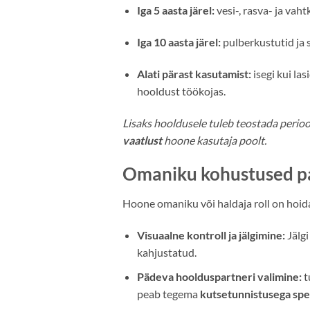
Iga 5 aasta järel:
vesi-, rasva- ja vah
Iga 10 aasta järel:
pulberkustutid ja
Alati pärast kasutamist:
isegi kui las
hooldust töökojas.
Lisaks hooldusele tuleb teostada periood
vaatlust
hoone kasutaja poolt.
Omaniku kohustused pa
Hoone omaniku või haldaja roll on hoida k
Visuaalne kontroll ja jälgimine:
Jälgi
kahjustatud.
Pädeva hoolduspartneri valimine:
t
peab tegema
kutsetunnistusega spet