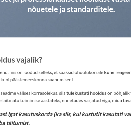
nõuetele ja standarditele.
ldus vajalik?
nd, mis on loodud selleks, et saaksid ohuolukorrale
kohe
reageer
ikut kuni päästemeeskonna saabumiseni.
seadme välises korrasolekus, siis
tulekustuti hooldus
on põhjalik
laitmatu toimimise aastateks, ennetades varjatud vigu, mida tavali
t igat kasutuskorda (ka siis, kui kustutit kasutati va
a täitumist.