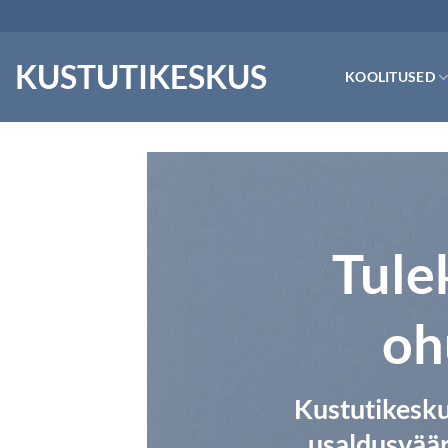
Skip
to
content
KUSTUTIKESKUS
KOOLITUSED
Tule
oh
Kustutikesk
usaldusväär