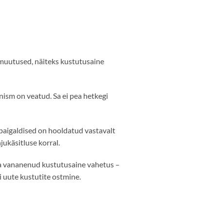
d muutused, näiteks kustutusaine
ism on veatud. Sa ei pea hetkegi
paigaldised on hooldatud vastavalt
jukäsitluse korral.
ja vananenud kustutusaine vahetus –
 uute kustutite ostmine.