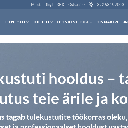
Meist
Blogi
KKK
Ostuabi
+372 5345 7000
TEENUSED
TOOTED
TEHNILINE TUGI
HINNAKIRI
BR
kustuti hooldus – 
utus teie ärile ja k
us
tagab tulekustutite töökorras oleku,
set ja professionaalset hooldust vasta