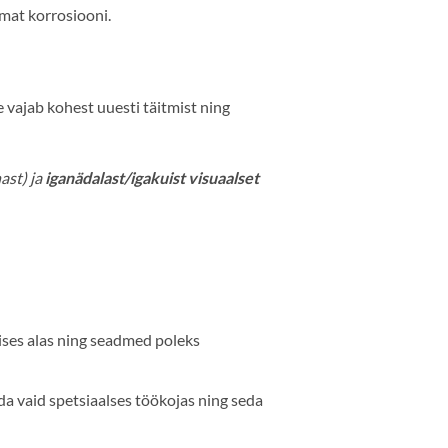
emat korrosiooni.
ee vajab kohest uuesti täitmist ning
ast) ja
iganädalast/igakuist visuaalset
lises alas ning seadmed poleks
da vaid spetsiaalses töökojas ning seda