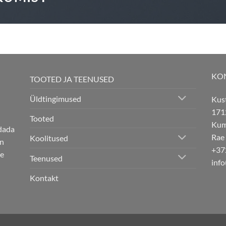
KO
TOOTED JA TEENUSED
Üldtingimused
Kus
171
Tooted
Kuma
ndada
Rae
Koolitused
on
+37
se
Teenused
info
Kontakt