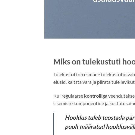
Miks on tulekustuti hoo
Tulekustuti on esmane tulekustutusvahe
elusid, kaitsta vara ja piirata tule lev
Kui regulaarse
kontrolliga
veendutakse 
sisemiste komponentide ja kustutusaine 
Hooldus tuleb teostada päras
poolt määratud hooldusvälb