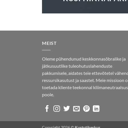
MEIST
Oleme pühendunud keskkonnasõbralike ja
jätkusuutlike tuleohutuslahenduste
pakkumisele, aidates teie ettevõtetel vähe
ressursikasutust ja saastet. Meie missioon 
toetada kliente teekonnal kliimaneutraalsu
poole.
Copyright 2026 ©
Kustutikeskus