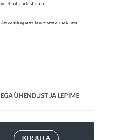
iivselt ühendust oma
tte vaatluspäevikus – see annab hea
IEGA ÜHENDUST JA LEPIME
KIRJUTA