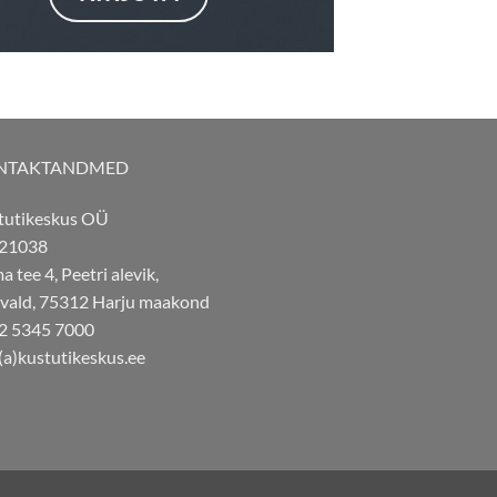
NTAKTANDMED
tutikeskus OÜ
21038
 tee 4, Peetri alevik,
 vald, 75312 Harju maakond
2 5345 7000
(a)kustutikeskus.ee