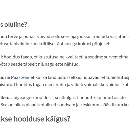
s oluline?
duda terve ja puhas, võivad selle sees aja jooksul toimuda varjatu
use läbiviimine on kriitilise tähtsusega kolmel põhjusel:
l:
hooldus tagab, et kustutusaine kvaliteet ja seadme survemehhan
ötab seade täpselt nii, nagu ette nähtud.
ne:
nii
Päästeamet
kui ka kindlustusseltsid nõuavad, et tuleohutus
mistatud hooldus tagab meelerahu ja väldib võimalikke vaidlusi kah
ikkus:
õigeaegne hooldus – sealhulgas tihendite, kulunud osade 
See on pikas plaanis oluliselt soodsam ja keskkonnasäästlikum kui
akse hoolduse käigus?