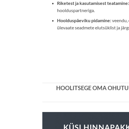
Riketest ja kasutamisest teatamine:
hoolduspartneriga.
Hoolduspäeviku pidamine:
veendu, 
ülevaate seadmete elutsüklist ja jär
HOOLITSEGE OMA OHUTUSE
KÜSI HINNAPAK