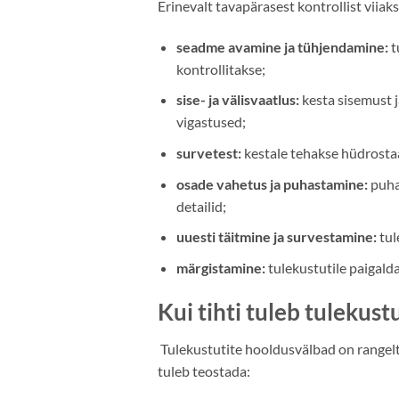
Erinevalt tavapärasest kontrollist viiak
seadme avamine ja tühjendamine:
t
kontrollitakse;
sise- ja välisvaatlus:
kesta sisemust j
vigastused;
survetest:
kestale tehakse hüdrostaat
osade vahetus ja puhastamine:
puha
detailid;
uuesti täitmine ja survestamine:
tul
märgistamine:
tulekustutile paigald
Kui tihti tuleb tulekust
Tulekustutite hooldusvälbad on rangelt
tuleb teostada: