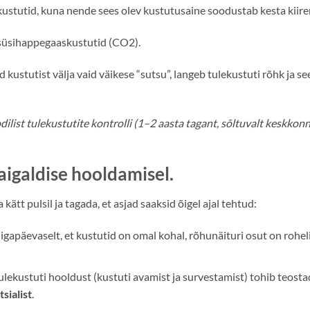
tkustutid, kuna nende sees olev kustutusaine soodustab kesta kiir
 süsihappegaaskustutid (CO2).
id kustutist välja vaid väikese “sutsu”, langeb tulekustuti rõhk ja s
ilist tulekustutite kontrolli (1–2 aasta tagant, sõltuvalt keskkonn
igaldise hooldamisel.
ätt pulsil ja tagada, et asjad saaksid õigel ajal tehtud:
 igapäevaselt, et kustutid on omal kohal, rõhunäituri osut on rohe
ulekustuti hooldust (kustuti avamist ja survestamist) tohib teosta
sialist
.