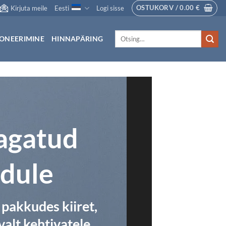
OSTUKORV /
0.00
€
Kirjuta meile
Eesti
Logi sisse
Otsi:
ONEERIMINE
HINNAPÄRING
tagatud
odule
 pakkudes kiiret,
valt kehtivatele