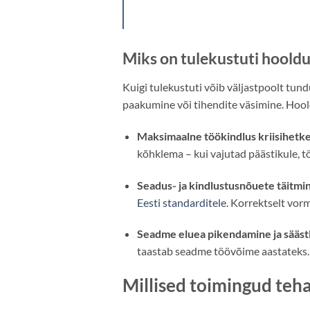
Miks on tulekustuti hooldu
Kuigi tulekustuti võib väljastpoolt tun
paakumine või tihendite väsimine. Hoold
Maksimaalne töökindlus kriisihetke
kõhklema – kui vajutad päästikule, tö
Seadus- ja kindlustusnõuete täitmi
Eesti standarditele
. Korrektselt vor
Seadme eluea pikendamine ja säästl
taastab seadme töövõime aastateks. 
Millised toimingud teh