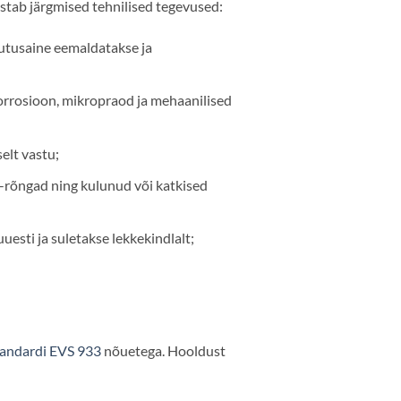
ostab järgmised tehnilised tegevused:
tutusaine eemaldatakse ja
korrosioon, mikropraod ja mehaanilised
elt vastu;
-rõngad ning kulunud või katkised
esti ja suletakse lekkekindlalt;
tandardi EVS 933
nõuetega. Hooldust