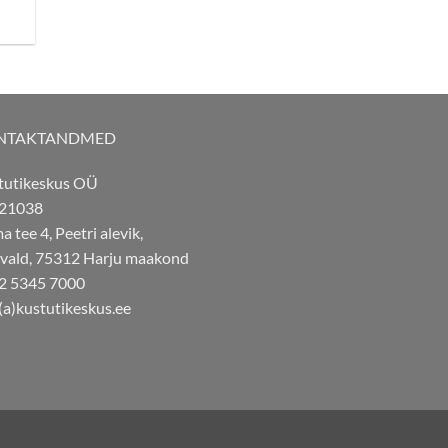
€.
NTAKTANDMED
tutikeskus OÜ
21038
 tee 4, Peetri alevik,
 vald, 75312 Harju maakond
2 5345 7000
(a)kustutikeskus.ee