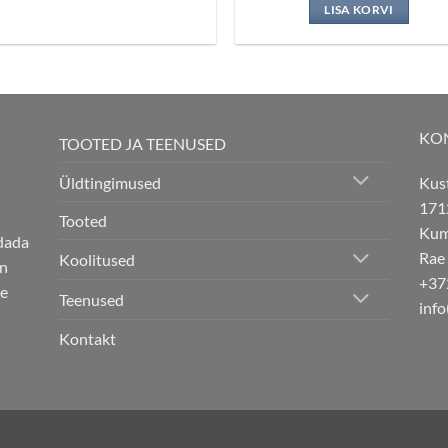
oli:
on:
LISA KORVI
93.00 €.
74.40 
KO
TOOTED JA TEENUSED
Üldtingimused
Kus
171
Tooted
Kuma
ndada
Rae
Koolitused
on
+37
se
Teenused
info
Kontakt