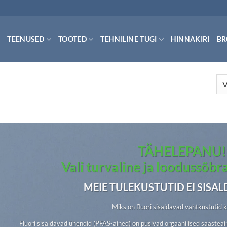
TEENUSED
TOOTED
TEHNILINE TUGI
HINNAKIRI
BR
TÄHELEPANU!
Vali turvaline ja loodussõbr
MEIE TULEKUSTUTID EI SISAL
Miks on fluori sisaldavad vahtkustutid 
Fluori sisaldavad ühendid (PFAS-ained) on püsivad orgaanilised saastea