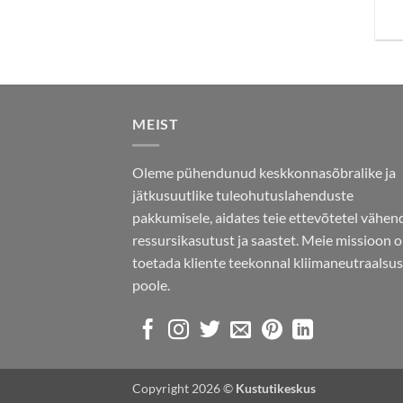
MEIST
Oleme pühendunud keskkonnasõbralike ja
jätkusuutlike tuleohutuslahenduste
pakkumisele, aidates teie ettevõtetel vähe
ressursikasutust ja saastet. Meie missioon 
toetada kliente teekonnal kliimaneutraalsu
poole.
Copyright 2026 ©
Kustutikeskus