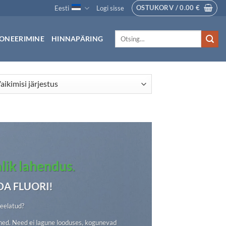
OSTUKORV /
0.00
€
Eesti
Logi sisse
Otsi:
ONEERIMINE
HINNAPÄRING
alik lahendus
.
DA FLUORI!
keelatud?
ined. Need ei lagune looduses, kogunevad