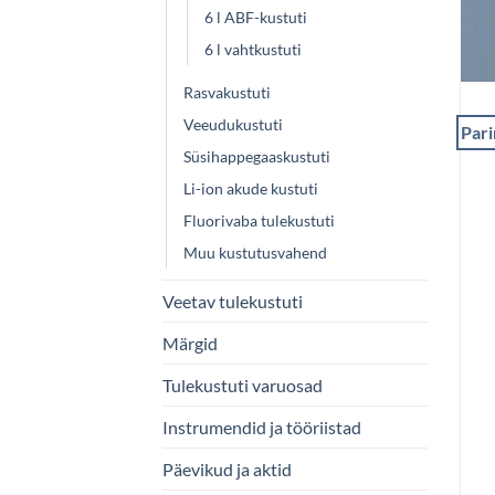
6 l ABF-kustuti
6 l vahtkustuti
Rasvakustuti
Veeudukustuti
Pari
Süsihappegaaskustuti
Li-ion akude kustuti
Fluorivaba tulekustuti
Muu kustutusvahend
Veetav tulekustuti
Märgid
Tulekustuti varuosad
Instrumendid ja tööriistad
Päevikud ja aktid