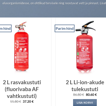
elusorganismidesse, on ohtlikud tervisele ning reostavat vett ja pinnast. Lis
m hind
Parim hind
2 L rasvakustuti
2 L Li-ion-akude
(fluorivaba AF
tulekustuti
Algne
Praeg
vahtkustuti)
86.80
€
80.60
€
hind
hind
oli:
on:
Algne
Praegune
55.80
€
37.20
€
LISA KORVI
86.80 €.
80.60 
hind
hind