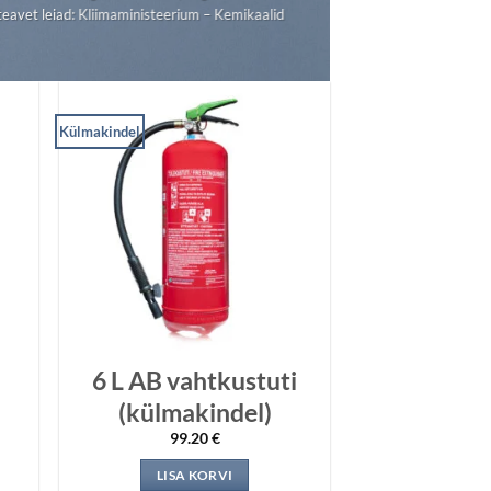
ateavet leiad: Kliimaministeerium – Kemikaalid
Külmakindel
6 L AB vahtkustuti
(külmakindel)
une
99.20
€
LISA KORVI
€.