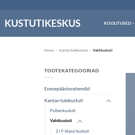
Skip
to
content
KUSTUTIKESKUS
KOOLITUSED
Home
»
Kantav tulekustuti
»
Vahtkustuti
TOOTEKATEGOORIAD
Enesepäästevahendid
Kantav tulekustuti
Pulberkustuti
Vahtkustuti
2 l F-klassi kustuti