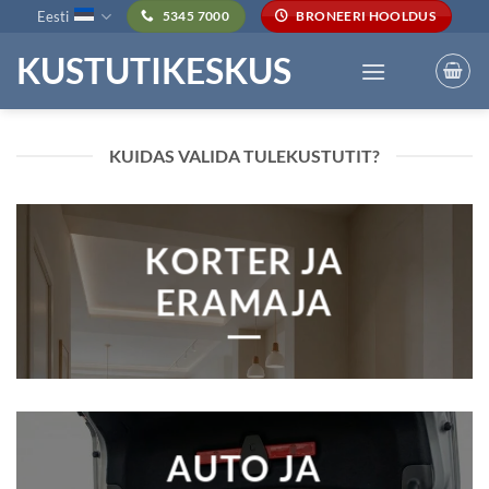
Skip
Eesti
5345 7000
BRONEERI HOOLDUS
to
KUSTUTIKESKUS
content
KUIDAS VALIDA TULEKUSTUTIT?
KORTER JA
ERAMAJA
AUTO JA