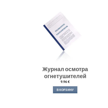
 осмотра
Журнал осмотра
 пожарных
огнетушителей
авов
9.96
€
92
€
В КОРЗИНУ
РЗИНУ