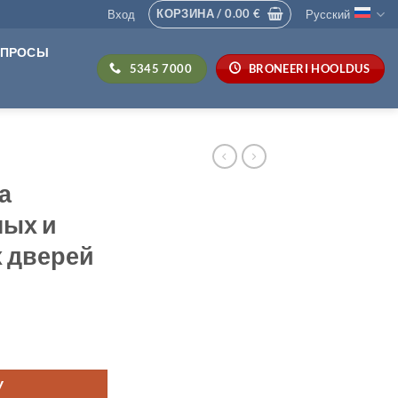
КОРЗИНА /
0.00
€
Вход
Русский
ОПРОСЫ
5345 7000
BRONEERI HOOLDUS
а
ых и
 дверей
осмотра противопожарных и эвакуационных дверей
У