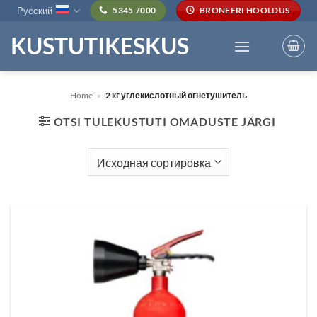
Skip
Русский
5345 7000
BRONEERI HOOLDUS
to
KUSTUTIKESKUS
content
Home
»
2 кг углекислотный огнетушитель
OTSI TULEKUSTUTI OMADUSTE JÄRGI