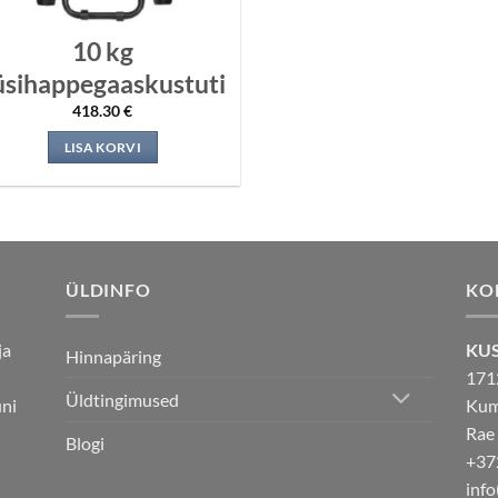
10 kg
üsihappegaaskustuti
418.30
€
LISA KORVI
ÜLDINFO
KO
ja
KU
Hinnapäring
171
Üldtingimused
uni
Kuma
Rae
Blogi
+37
info