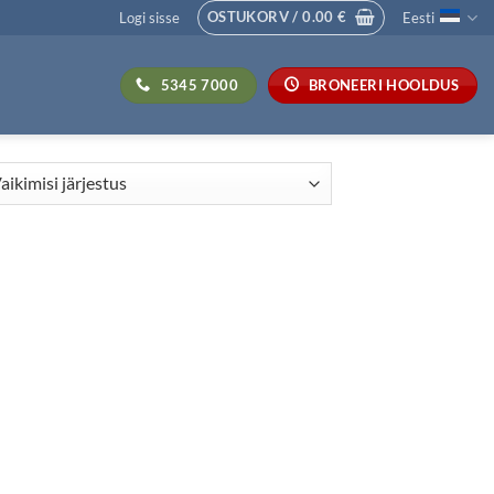
OSTUKORV /
0.00
€
Logi sisse
Eesti
5345 7000
BRONEERI HOOLDUS