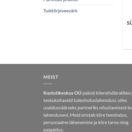
Tuletõrjeveevärk
s
MEIST
Kustutikeskus OÜ
pakub kliendisõbralikke 
taskukohaseid tuleohutuslahendusi, olles
usaldusväärseks partneriks nõustamisest k
lahenduseni. Meid eristab kiire teenindus,
personaalne lähenemine ja kiire tarne ning
paigaldus.