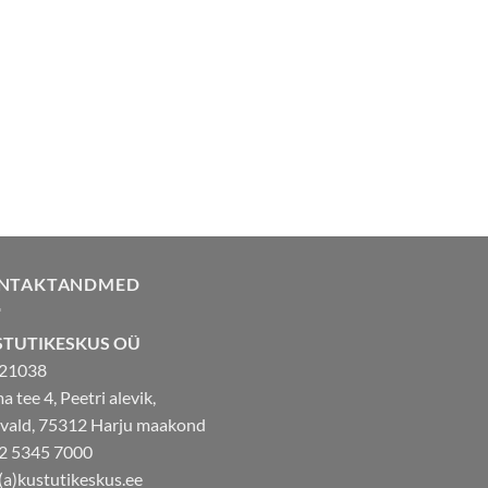
NTAKTANDMED
STUTIKESKUS OÜ
21038
 tee 4, Peetri alevik,
 vald, 75312 Harju maakond
2 5345 7000
(a)kustutikeskus.ee