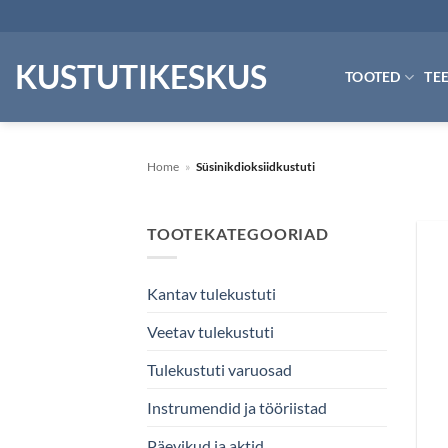
Skip
to
content
KUSTUTIKESKUS
TOOTED
TE
Home
»
Süsinikdioksiidkustuti
TOOTEKATEGOORIAD
Kantav tulekustuti
Veetav tulekustuti
Tulekustuti varuosad
Instrumendid ja tööriistad
Päevikud ja aktid