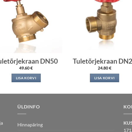
uletõrjekraan DN50
Tuletõrjekraan DN
49.60
€
24.80
€
LISA KORVI
LISA KORVI
ÜLDINFO
KO
ja
KU
Hinnapäring
171