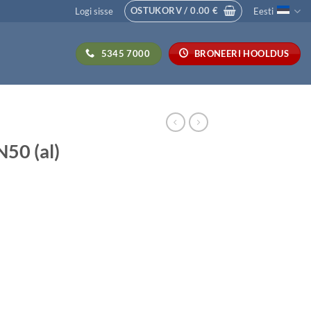
OSTUKORV /
0.00
€
Logi sisse
Eesti
5345 7000
BRONEERI HOOLDUS
50 (al)