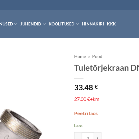
ENUSED
JUHENDID
KOOLITUSED
HINNAKIRI
KKK
Home
»
Pood
Tuletõrjekraan DN
33.48
€
27.00 €+km
Peetri laos
Laos
Tuletõrjekraan DN50 (al) kogus