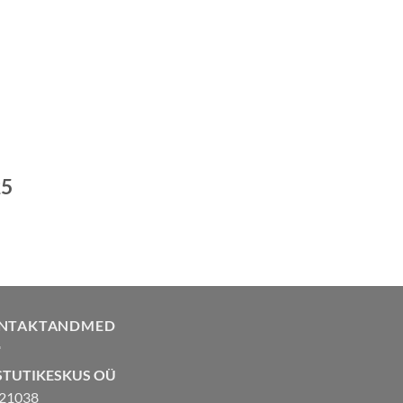
25
NTAKTANDMED
STUTIKESKUS OÜ
21038