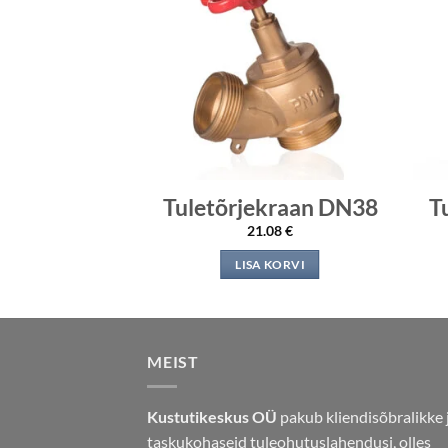
Tuletõrjekraan DN38
T
21.08
€
LISA KORVI
MEIST
Kustutikeskus OÜ
pakub kliendisõbralikke 
taskukohaseid tuleohutuslahendusi, olles