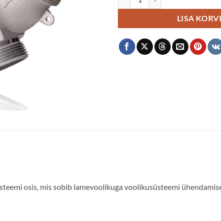
LISA KORV
steemi osis, mis sobib lamevoolikuga voolikusüsteemi ühendamise