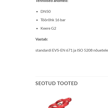
Tehnilised andmed:
DN50
Töörõhk 16 bar
Keere G2
Vastab:
standardi EVS-EN 671 ja ISO 5208 nõuetele
SEOTUD TOOTED