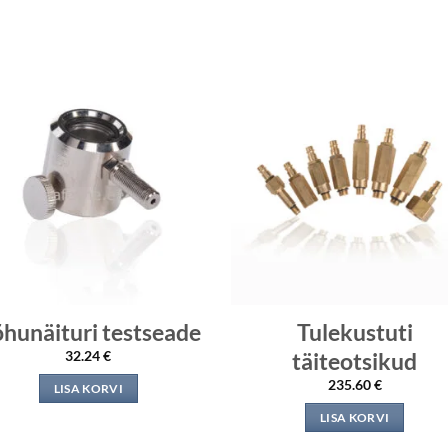
hunäituri testseade
Tulekustuti
täiteotsikud
32.24
€
235.60
€
LISA KORVI
LISA KORVI