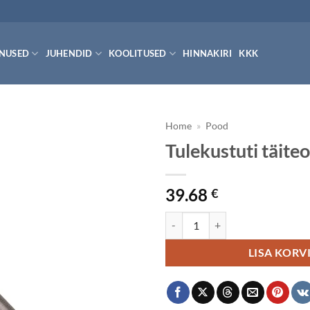
ENUSED
JUHENDID
KOOLITUSED
HINNAKIRI
KKK
Home
»
Pood
Tulekustuti täite
39.68
€
Tulekustuti täiteotsak kogus
LISA KORV