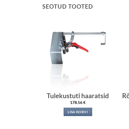
SEOTUD TOOTED
sak
Tulekustuti haaratsid
Rõ
anomeetrile
178.56
€
.72
€
LISA KORVI
 KORVI