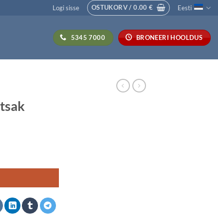
OSTUKORV /
0.00
€
Logi sisse
Eesti
5345 7000
BRONEERI HOOLDUS
otsak
I