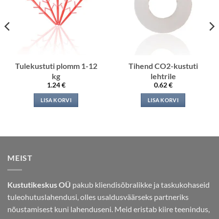
Tulekustuti plomm 1-12
Tihend CO2-kustuti
kg
lehtrile
1.24
€
0.62
€
LISA KORVI
LISA KORVI
MEIST
Kustutikeskus OÜ
pakub kliendisõbralikke ja taskukohaseid
tuleohutuslahendusi, olles usaldusväärseks partneriks
nõustamisest kuni lahenduseni. Meid eristab kiire teenindus,