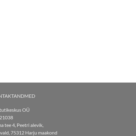
NTAKTANDMED
tutikeskus OÜ
21038
 tee 4, Peetri alevik,
 vald, 75312 Harju maakond