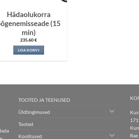
Hädaolukorra
põgenemisseade (15
min)
235.60
€
LISA KORVI
KO
TOOTED JA TEENUSED
Üldtingimused
Kus
171
Tooted
Kuma
ndada
Rae
Koolitused
on