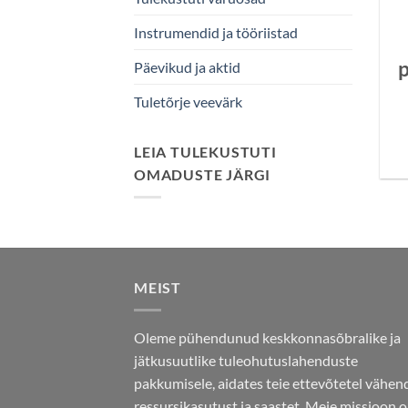
Instrumendid ja tööriistad
Päevikud ja aktid
Tuletõrje veevärk
LEIA TULEKUSTUTI
OMADUSTE JÄRGI
MEIST
Oleme pühendunud keskkonnasõbralike ja
jätkusuutlike tuleohutuslahenduste
pakkumisele, aidates teie ettevõtetel vähe
ressursikasutust ja saastet. Meie missioon 