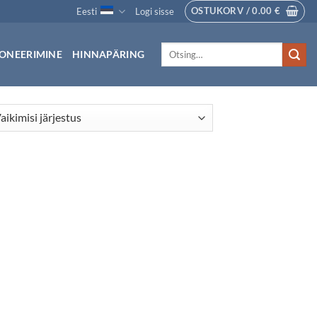
OSTUKORV /
0.00
€
Eesti
Logi sisse
Otsi:
ONEERIMINE
HINNAPÄRING