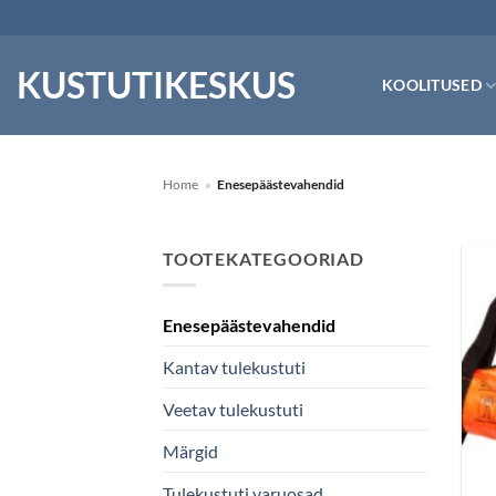
Skip
to
content
KUSTUTIKESKUS
KOOLITUSED
Home
»
Enesepäästevahendid
TOOTEKATEGOORIAD
Enesepäästevahendid
Kantav tulekustuti
Veetav tulekustuti
Märgid
Tulekustuti varuosad