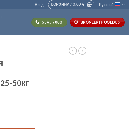
КОРЗИНА /
0.00
€
Вход
Русский
СЫ
5345 7000
BRONEERI HOOLDUS
я
25-50кг
льная прокладка для огнетушителей 25-50кг