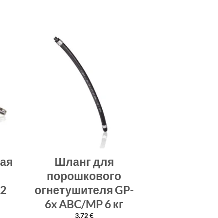
ая
Шланг для
порошкового
-2
огнетушителя GP-
6x ABC/MP 6 кг
3.72
€