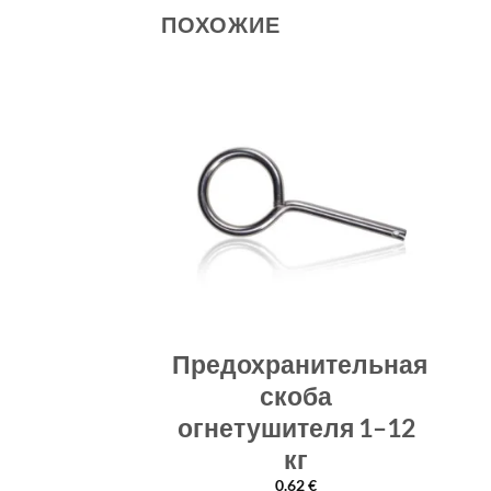
ПОХОЖИЕ
 GP 10BAR
Предохранительная
скоба
72
€
огнетушителя 1–12
РЗИНУ
кг
0.62
€