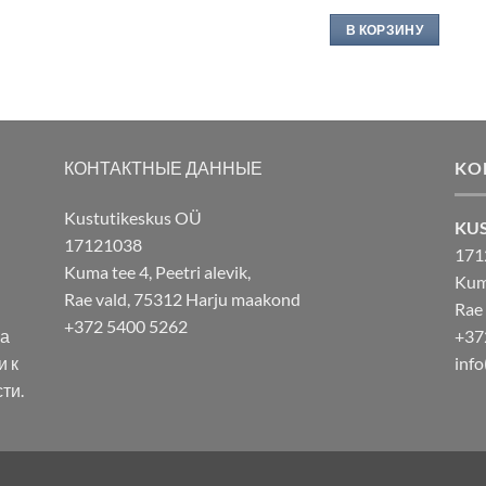
В КОРЗИНУ
КОНТАКТНЫЕ ДАННЫЕ
KO
Kustutikeskus OÜ
KU
17121038
171
Kuma tee 4, Peetri alevik,
Kuma
Rae vald, 75312 Harju maakond
Rae
+372 5400 5262
ша
+37
и к
info
ти.