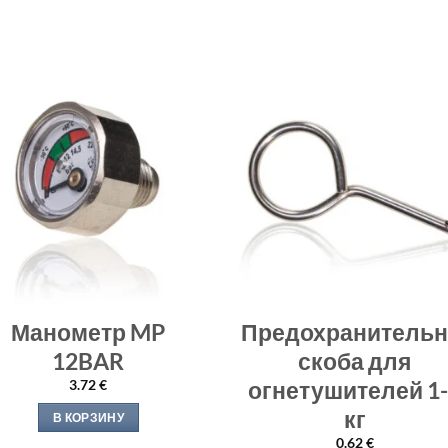
Манометр MP
Предохранительн
12BAR
скоба для
огнетушителей 1
3.72
€
кг
В КОРЗИНУ
0.62
€