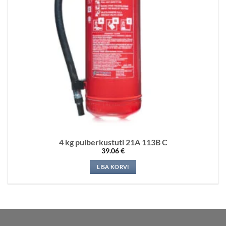
4 kg pulberkustuti 21A 113B C
39.06
€
LISA KORVI