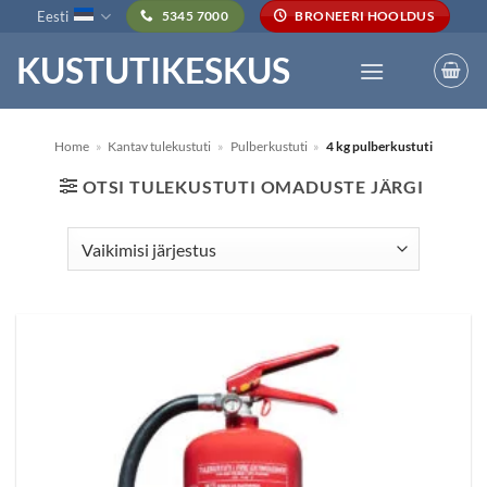
Skip
Eesti
5345 7000
BRONEERI HOOLDUS
to
KUSTUTIKESKUS
content
Home
»
Kantav tulekustuti
»
Pulberkustuti
»
4 kg pulberkustuti
OTSI TULEKUSTUTI OMADUSTE JÄRGI