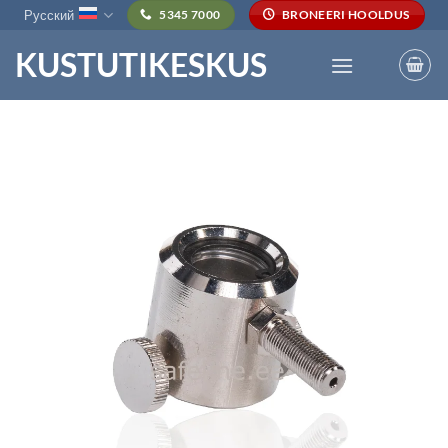
Skip
Русский
5345 7000
BRONEERI HOOLDUS
to
KUSTUTIKESKUS
content