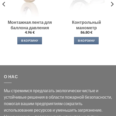
Монтажная лента для
Контрольный
баллона давления
манометр
4.96
€
86.80
€
В КОРЗИНУ
В КОРЗИНУ
О НАС
Мы стремимся предлагать экологически чистые и
устойчивые решения в области пожарной безопасности,
помогая вашим предприятиям сократить
использование ресурсов и уменьшить загрязнение.