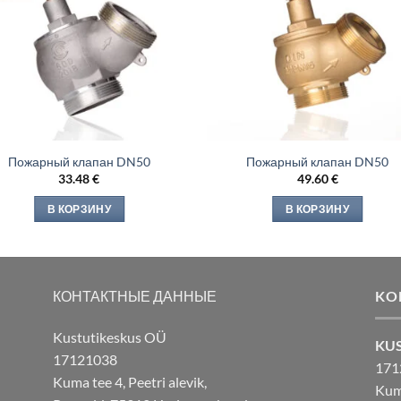
Пожарный клапан DN50
Пожарный клапан DN50
33.48
€
49.60
€
В КОРЗИНУ
В КОРЗИНУ
КОНТАКТНЫЕ ДАННЫЕ
KO
Kustutikeskus OÜ
KU
17121038
171
Kuma tee 4, Peetri alevik,
Kuma