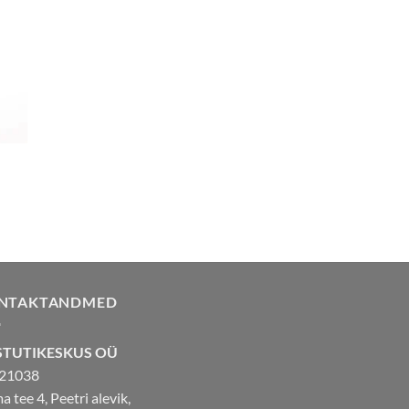
NTAKTANDMED
STUTIKESKUS OÜ
21038
 tee 4, Peetri alevik,