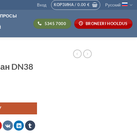
КОРЗИНА /
0.00
€
Вход
Русский
ОПРОСЫ
5345 7000
BRONEERI HOOLDUS
Й
ан DN38
У