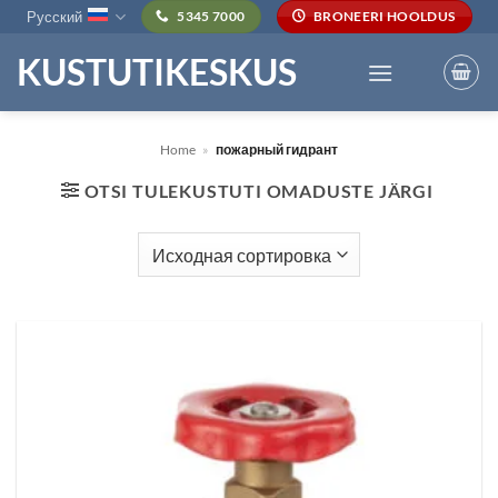
Skip
Русский
5345 7000
BRONEERI HOOLDUS
to
KUSTUTIKESKUS
content
Home
»
пожарный гидрант
OTSI TULEKUSTUTI OMADUSTE JÄRGI